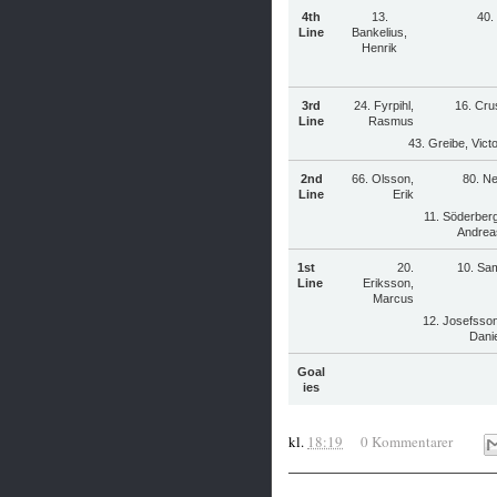
4th
13.
40.
Line
Bankelius,
Henrik
3rd
24. Fyrpihl,
16. Cru
Line
Rasmus
43. Greibe, Vict
2nd
66. Olsson,
80. N
Line
Erik
11. Söderberg
Andrea
1st
20.
10. Sa
Line
Eriksson,
Marcus
12. Josefsson
Danie
Goal
ies
kl.
18:19
0 Kommentarer