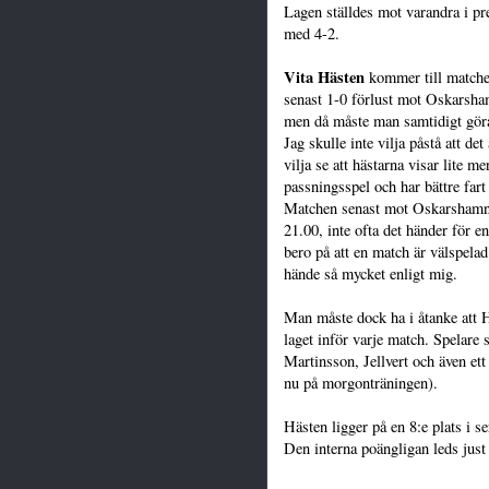
Lagen ställdes mot varandra i 
med 4-2.
Vita Hästen
kommer till matchen
senast 1-0 förlust mot Oskarsham
men då måste man samtidigt göra
Jag skulle inte vilja påstå att d
vilja se att hästarna visar lite me
passningsspel och har bättre fart
Matchen senast mot Oskarshamn to
21.00, inte ofta det händer för 
bero på att en match är välspelad 
hände så mycket enligt mig.
Man måste dock ha i åtanke att H
laget inför varje match. Spelare
Martinsson, Jellvert och även et
nu på morgonträningen).
Hästen ligger på en 8:e plats i 
Den interna poängligan leds jus