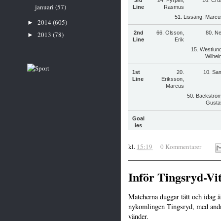
januari
(57)
Line
Rasmus
51. Lissäng, Marcu
2014
(605)
►
2nd
66. Olsson,
80. N
2013
(78)
►
Line
Erik
15. Westlund
Wilhel
1st
20.
10. Sa
Line
Eriksson,
Marcus
50. Backström
Gusta
Goal
ies
kl.
15:19
0 Kommentarer
Inför Tingsryd-Vi
Matcherna duggar tätt och idag ä
nykomlingen Tingsryd, med andra
vänder.