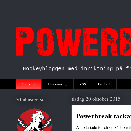
- Hockeybloggen med inriktning på f
Startsida
Annonsering
RSS
Kontakt
tisdag 20 oktober 2015
Vitahasten.se
Powerbreak tackar
Allt startade för cirka två år se