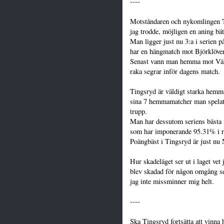
----
Motståndaren och nykomlingen
jag trodde, möjligen en aning bät
Man ligger just nu 3:a i serien
har en hängmatch mot Björklöven 
Senast vann man hemma mot Väst
raka segrar inför dagens match.
Tingsryd är väldigt starka hemma
sina 7 hemmamatcher man spelat. 
trupp.
Man har dessutom seriens bästa 
som har imponerande 95.31% i r
Poängbäst i Tingsryd är just nu
Hur skadeläget ser ut i laget ve
blev skadad för någon omgång se
jag inte missminner mig helt.
----
Ska Tingsryd fortsätta att vinn