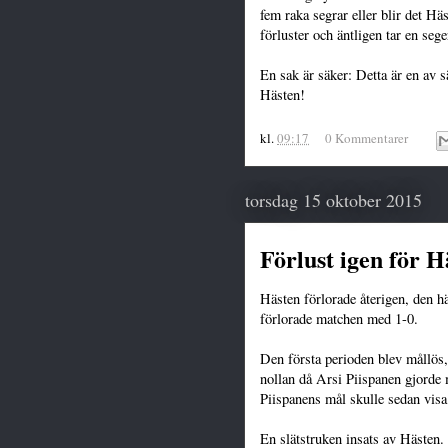
fem raka segrar eller blir det Hä
förluster och äntligen tar en sege
En sak är säker: Detta är en av 
Hästen!
kl.
09:17
0 Kommentarer
torsdag 15 oktober 2015
Förlust igen för H
Hästen förlorade återigen, den 
förlorade matchen med 1-0.
Den första perioden blev mållös
nollan då Arsi Piispanen gjorde 
Piispanens mål skulle sedan visa 
En slätstruken insats av Hästen. 