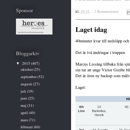
Sponsor
kl.
19:31
2 Kommentarer
Laget idag
40minuter kvar till nedsläpp och
Det är två ändringar i truppen.
Bloggarkiv
2015
(407)
Marcus Lissäng tillbaka från sju
▼
oktober
(25)
sin tur att unge Victor Greibe bl
Det är även ny backup som målva
september
(52)
augusti
(27)
Laget:
juli
(19)
juni
(25)
HC
maj
(31)
4th
13.
40.
Line
Bankelius,
april
(40)
Henrik
mars
(71)
februari
(60)
3rd
24. Fyrpihl,
16. Cru