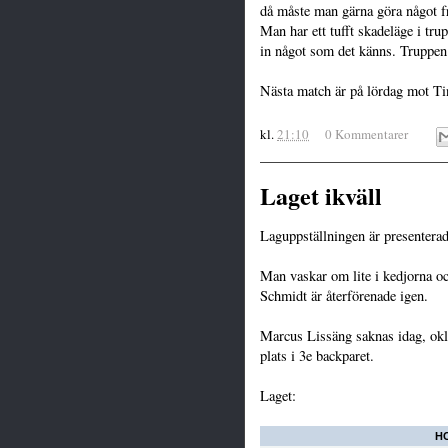
då måste man gärna göra något f
Man har ett tufft skadeläge i tru
in något som det känns. Truppen
Nästa match är på lördag mot Tin
kl.
21:10
0 Kommentarer
Laget ikväll
Laguppställningen är presenterad
Man vaskar om lite i kedjorna 
Schmidt är återförenade igen.
Marcus Lissäng saknas idag, okla
plats i 3e backparet.
Laget:
HC