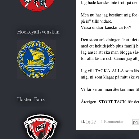
Jag hade kanske inte trott på de
Men nu har jag bestämt mig för a
på is" tills vidare.
Vissa undrar kanske varför?
Hockeyallsvenskan
Den stora anledningen är att det 
med ett heltidsjobb plus familj ha
Jag anser att ska man blogga sås
för alla läsare och känner jag att 
Jag vill TACKA ALLA som läst 
mig, ni som klagat på mitt skri
Vi får se om man återkommer til
Hästen Fanz
Återigen, STORT TACK för den 
kl.
16:29
1 Kommentar