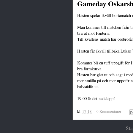
Gameday Oskars
Hästen spelar ikväll bortamatc
Man kommer till matchen från tre
bra ut mot Pantern.
Till kvällens match har örebrolån
Hästen får ikväll tillbaka Luka
Kommer bli en tuff uppgift för H
bra formkurva.
Hästen har gått ut och sagt i m
mer smälla på och mer uppoffring
halvsådär ut.
19.00 är det nedsläpp!
kl.
17:18
0 Kommentarer
Sta