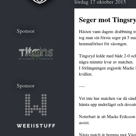
lördag 17 oktober 2015
Seger mot Tingsr
Sponsor
Hästen vann dagens drabbning m
tog man sin första seger på 5 ma
hemmaförlust för säsongen.
Tingsryd ledde med både 2-0 oc
några minuter kvar av matchen.
I förlängningen avgjorde Macke E
kvällen.
Sponsor
----
Vet inte hur matchen var då sänd
hämta upp underläget och dessut
Noterbart är att Macke Eriksson
assist.
Nästa match är hemma mot Väste