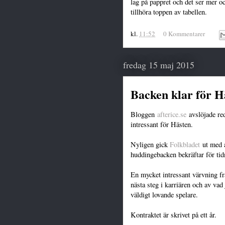
lag på pappret och det ser mer 
tillhöra toppen av tabellen.
kl.
11:52
0 Kommentarer
fredag 15 maj 2015
Backen klar för H
Bloggen
afterice.se
avslöjade re
intressant för Hästen.
Nyligen gick
Folkbladet
ut med a
huddingebacken bekräftar för tidn
En mycket intressant värvning frå
nästa steg i karriären och av va
väldigt lovande spelare.
Kontraktet är skrivet på ett år.