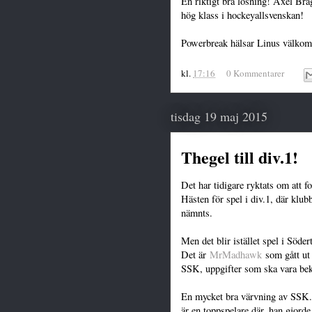
En riktigt bra lösning! Axel Bra
hög klass i hockeyallsvenskan!
Powerbreak hälsar Linus välkom
kl.
17:16
0 Kommentarer
tisdag 19 maj 2015
Thegel till div.1!
Det har tidigare ryktats om att
Hästen för spel i div.1, där kl
nämnts.
Men det blir istället spel i Söder
Det är
MrMadhawk
som gått ut 
SSK, uppgifter som ska vara be
En mycket bra värvning av SSK. T
är en toppspelare där, han gjord