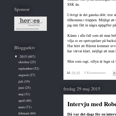
SSK än.
Sponsor
I övrigt är det ganska dött, tror
tillkomma i truppen. Möjligt att
jag inte fått in några uppgifter på
Känns i alla fall som att man be
vilja se en spetsspelare på backs
Har hört att Hästen kommer avv
Bloggarkiv
har värvat klart, möjligt att man
2015
(407)
▼
Men som sagt, sillyn är lugn så v
oktober
(25)
september
(52)
kl.
08:40
0 Kommentarer
augusti
(27)
juli
(19)
juni
(25)
fredag 29 maj 2015
maj
(31)
april
(40)
Intervju med Robe
mars
(71)
februari
(60)
Då var det dags för en inter