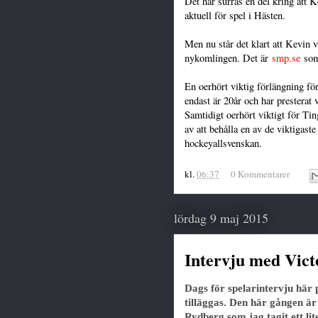
Det har surras en del kring att
aktuell för spel i Hästen.
Men nu står det klart att Kevin v
nykomlingen. Det är
smp.se
som 
En oerhört viktig förlängning fö
endast är 20år och har presterat 
Samtidigt oerhört viktigt för Ti
av att behålla en av de viktigaste
hockeyallsvenskan.
kl.
06:37
0 Kommentarer
lördag 9 maj 2015
Intervju med Vic
Dags för spelarintervju här 
tilläggas. Den här gången ä
Rydberg som jag tagit ett li