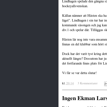
Lindhagen spelade den gångna sä
hockeyallsvenskan.
Källan nämner att Hästen ska ha 
läget". Lindhagen i sin tur har i
kommande säsongen och jag kan in
div.1 och spelar där. Tilläggas ska
Hästen lär nog inte vara ensamma
finnas en del klubbar som hört si
Dock har det varit tyst kring dett
aktuellt längre? Dessutom har ju
det fortfarande finns plats för L
Vi får se var detta slutar!
kl.
20:14
3 Kommentarer
Ingen Ekman Lars