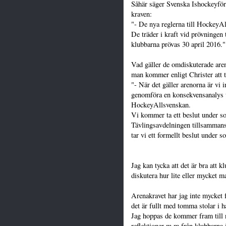
Såhär säger Svenska Ishockeyfö
kraven:
"- De nya reglerna till HockeyAl
De träder i kraft vid prövningen 
klubbarna prövas 30 april 2016."
Vad gäller de omdiskuterade aren
man kommer enligt Christer att t
"- När det gäller arenorna är vi 
genomföra en konsekvensanalys u
HockeyAllsvenskan.
Vi kommer ta ett beslut under so
Tävlingsavdelningen tillsamman
tar vi ett formellt beslut under 
Jag kan tycka att det är bra att kl
diskutera hur lite eller mycket ma
Arenakravet har jag inte mycket fö
det är fullt med tomma stolar i h
Jag hoppas de kommer fram till n
reflektioner m.m från klubbarna 