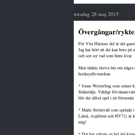
torsdag 28 maj 2015
Övergångar/rykt
För Vita Hästens del är det gansk
Jag har hört att det kan bero på
och sen ser vad som finns kvar.
Men tänkte skriva lite om några 
hockeyallsvenskan:
* Jonas Westerling som senast k
Södertälje. Väldigt förvånansvär
blir det alltså spel i ett förmodat
* Malte Strömvall som spelade i
Luleå, Asplöven och HV71) är kl
mig!
* Det har ryktats en hel del kri