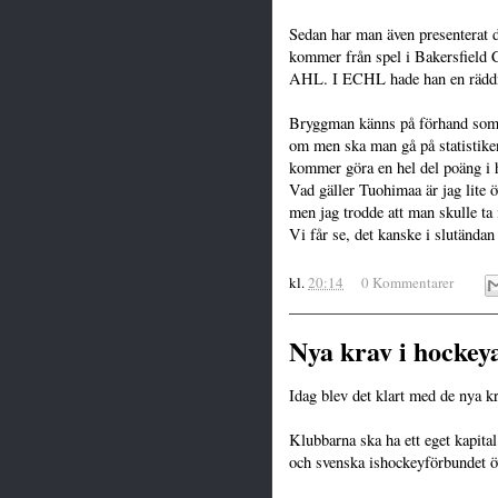
Sedan har man även presenterat 
kommer från spel i Bakersfield
AHL. I ECHL hade han en räddn
Bryggman känns på förhand som e
om men ska man gå på statistiken
kommer göra en hel del poäng i 
Vad gäller Tuohimaa är jag lite ö
men jag trodde att man skulle t
Vi får se, det kanske i slutändan 
kl.
20:14
0 Kommentarer
Nya krav i hockey
Idag blev det klart med de nya k
Klubbarna ska ha ett eget kapita
och svenska ishockeyförbundet ö