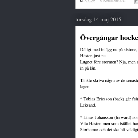
torsdag 14 maj 2015
Övergångar hocke
Dåligt med inlägg nu på sistone, d
Hästen just nu.
Lugnet före stormen? Nja, men n
in på lån.
Tänkte skriva några av de senast
lagen:
* Tobias Ericsson (back) går fr
Leksand.
* Linus Johansson (forward) som
Vita Hästen men som istället h
Storhamar och det ska bli väldig