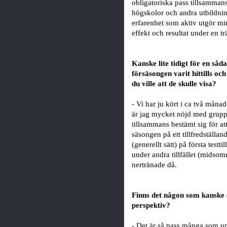
obligatoriska pass tillsammans
högskolor och andra utbildni
erfarenhet som aktiv utgör m
effekt och resultat under en t
Kanske lite tidigt för en så
försäsongen varit hittills oc
du ville att de skulle visa?
- Vi har ju kört i ca två måna
är jag mycket nöjd med gruppen
tillsammans bestämt sig för at
säsongen på ett tillfredställan
(generellt sätt) på första testti
under andra tillfället (midso
nertränade då.
Finns det någon som kanske s
perspektiv?
- Det är så pass många som upp