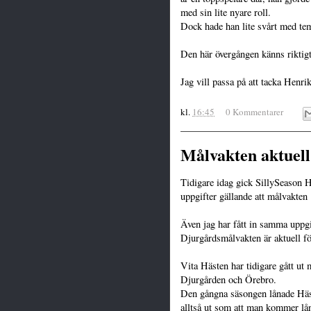
med sin lite nyare roll.
Dock hade han lite svårt med te
Den här övergången känns riktig
Jag vill passa på att tacka Henri
kl.
16:45
0 Kommentarer
Målvakten aktuell
Tidigare idag gick SillySeason HA
uppgifter gällande att målvakten
Även jag har fått in samma uppgift
Djurgårdsmålvakten är aktuell för
Vita Hästen har tidigare gått ut
Djurgården och Örebro.
Den gångna säsongen lånade Häs
alltså ut som att man kommer lån