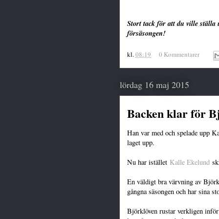
Stort tack för att du ville stäl
försäsongen!
kl.
08:19
0 Kommentarer
lördag 16 maj 2015
Backen klar för B
Han var med och spelade upp Kar
laget upp.
Nu har istället
Kalle Ekelund
skr
En väldigt bra värvning av Björk
gångna säsongen och har sina stor
Björklöven rustar verkligen inf