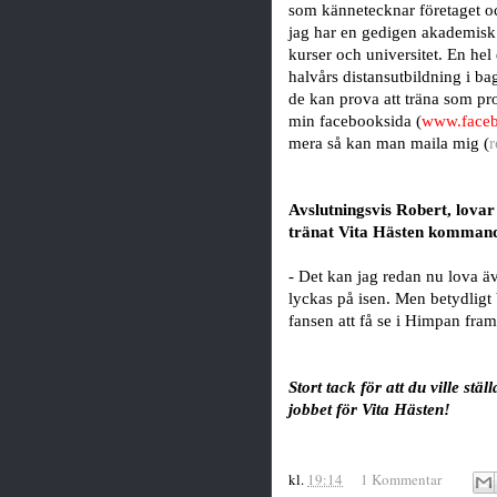
som kännetecknar företaget oc
jag har en gedigen akademisk
kurser och universitet. En hel
halvårs distansutbildning i b
de kan prova att träna som pr
min facebooksida (
www.face
mera så kan man maila mig (
r
Avslutningsvis Robert, lovar
tränat Vita Hästen komman
- Det kan jag redan nu lova äv
lyckas på isen. Men betydligt
fansen att få se i Himpan fra
Stort tack för att du ville st
jobbet för Vita Hästen!
kl.
19:14
1 Kommentar