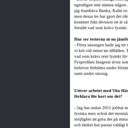
egentligen inte nämna någon.
jag framhäva Banka, Kalin och 
men dessa tre har gjort det rik
kommer från division ett är s
förstått vad som krävs fysiskt 
Hur ser testerna ut nu jämf
- Förra säsongen hade jag tre t
vi kör vid minst tre tillfällen.
vad som krävs rent fysiskt för
Fysprofilen fungerar även som
behöver förbättra under försä
samt under säsong.
Utöver arbetet med Vita Häs
förklara lite kort om det?
- Jag har sedan 2011 jobbat med
fysiska men också det mentala.
möjlighet att göra det på mina 
och tänket har passat väldigt 