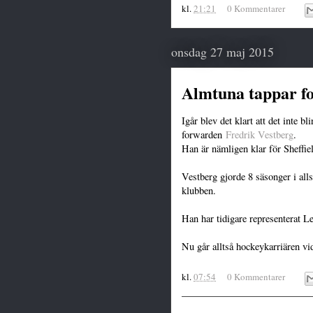
kl.
21:21
0 Kommentarer
onsdag 27 maj 2015
Almtuna tappar f
Igår blev det klart att det inte b
forwarden
Fredrik Vestberg
.
Han är nämligen klar för Sheffie
Vestberg gjorde 8 säsonger i al
klubben.
Han har tidigare representerat 
Nu går alltså hockeykarriären vi
kl.
07:54
0 Kommentarer