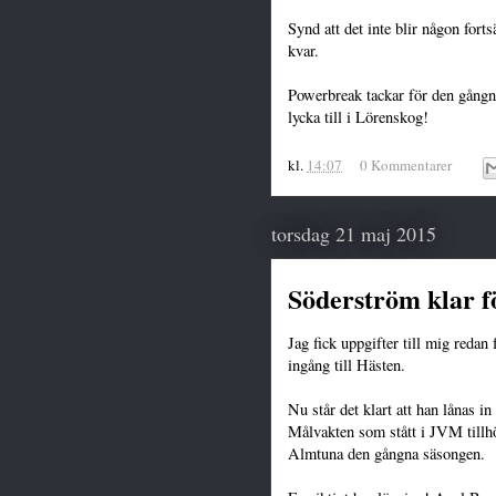
Synd att det inte blir någon fort
kvar.
Powerbreak tackar för den gång
lycka till i Lörenskog!
kl.
14:07
0 Kommentarer
torsdag 21 maj 2015
Söderström klar f
Jag fick uppgifter till mig redan
ingång till Hästen.
Nu står det klart att han lånas 
Målvakten som stått i JVM tillhö
Almtuna den gångna säsongen.