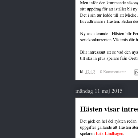
Men inför den kommande säsong
sitt uppdrag för att istället bli n
Det i sin tur ledde till att Mick
huvudtränare i Hästen. Sedan dess
Ny assisterande i Hästen blir P
seriekonkurrenten Västerås där h
Blir intressant att se vad den n
till ska in plus spelare från Öre
kl.
17:12
0 Kommentarer
måndag 11 maj 2015
Hästen visar intre
Det gick en hel del rykten redan
uppgifter gällande att Hästen åt
spelaren
Erik Lindhagen
.