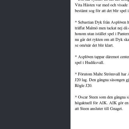
Vita Hästen var med och visade i
bestämt sog för att det blir spel 
* Sebastian Dyk från Asplöven ha
träffat Malmö men tackat nej då 
honom utan istället spel i Panter
nu går det rykten om att Dyk ska
se om/när det blir klart.
* Asplöven tappar däremot center
spel i Hudiksvall.
* Förutom Malte Strömvall har 
J20 lag. Den gångna säsongen gj
Rögle J20.
* Oscar Steen som den gångna s
högaktuell för AIK. AIK gör en r
att Steen ansluter till Gnaget.