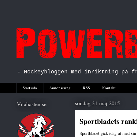
- Hockeybloggen med inriktning på f
Startsida
Annonsering
RSS
Kontakt
söndag 31 maj 2015
Vitahasten.se
Sportbladets rank
Sportbladet gick idag ut med si