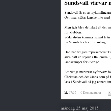
Sundsvall värvar 
Sundsvall är en av nykomlingar
Och man ståtar kanske inte med d
Men igår blev det klart att den 
för klubben.
Söderström kommer senast från s
på 46 matcher för Lörenskog.
Han har tidigare representerat Ti
även haft en sejour i Italienska l
landskamper för Sverige.
Ett riktigt meriterat nyförvärv f
Christian och det känns som på fö
lass i Sundsvall då jag annars in
kl.
07:37
0 Kommentarer
måndag 25 maj 2015