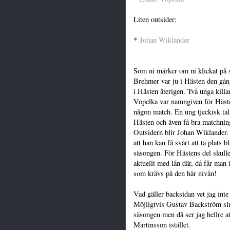
Liten outsider:
*
Johan Wiklander
Som ni märker om ni klickat på s
Brehmer var ju i Hästen den gång
i Hästen återigen. Två unga kil
Vopelka var namngiven för Häst
någon match. En ung tjeckisk tal
Hästen och även få bra matchnin
Outsidern blir Johan Wiklander. 
att han kan få svårt att ta plat
säsongen. För Hästens del skulle
aktuellt med lån där, då får man 
som krävs på den här nivån!
Vad gäller backsidan vet jag inte
Möjligtvis Gustav Backström slm
säsongen men då ser jag hellre a
Martinsson istället.