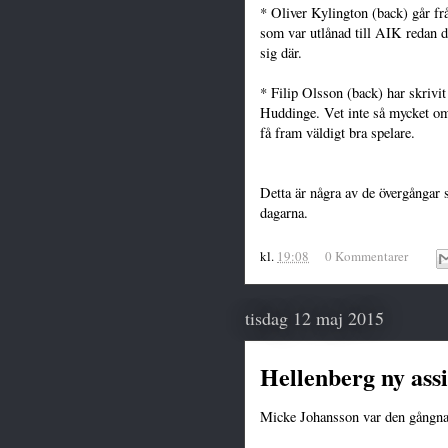
* Oliver Kylington (back) går fr
som var utlånad till AIK redan 
sig där.
* Filip Olsson (back) har skrivi
Huddinge. Vet inte så mycket o
få fram väldigt bra spelare.
Detta är några av de övergångar 
dagarna.
kl.
19:08
0 Kommentarer
tisdag 12 maj 2015
Hellenberg ny ass
Micke Johansson var den gångna 