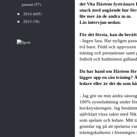
det Vita Hästens fystränare R
januari
(57)
snack med angående hur för
2014
(605)
►
lite mer än de andra m.m.
2013
(78)
►
Läs intervjun nedan:
För det första, kan du berätt
- Ingen fara. Har nyligen pas
två barn. Född och uppvuxen i 
träning och prestationer sam
fotboll och badminton gälland
Du har hand om Hästens för
lägger upp en sån träning? Ä
ledare eller är det du som hål
- Jag gör nu min andra säson
100% sysselsättning under fö
hockeysäsongen. Jag bestämme
självklart vissa saker med Ni
som spelare och ledare. Mitt 
grundar sig på att spelarna vari
träningskulturen i föreningen 