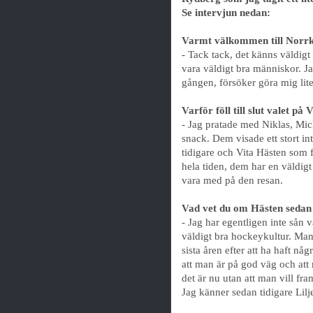
Se intervjun nedan:
Varmt välkommen till Norrk
- Tack tack, det känns väldigt 
vara väldigt bra människor. Ja
gången, försöker göra mig lit
Varför föll till slut valet på
- Jag pratade med Niklas, Mic
snack. Dem visade ett stort int
tidigare och Vita Hästen som fö
hela tiden, dem har en väldigt 
vara med på den resan.
Vad vet du om Hästen sedan 
- Jag har egentligen inte sån v
väldigt bra hockeykultur. Man
sista åren efter att ha haft nå
att man är på god väg och att
det är nu utan att man vill fra
Jag känner sedan tidigare Lilj