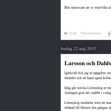
Blir intressant att se vem/vilka det
kl.
13:04
0 Kommentarer
fredag 22 maj 2015
Larsson och Dahls
Igårkväll fick jag in uppgifter o
utlandet och att hand agent kolla
Idag går norska Lörenskog ut m
Antingen gick det snabbt i svänga
Lörenskog meddelar även att ma
utlånad till Hästen den gångna s