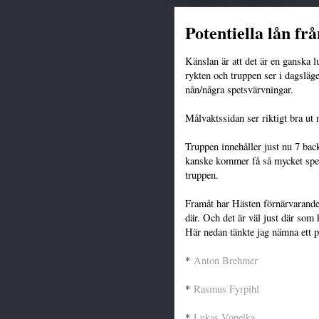
Potentiella lån fr
Känslan är att det är en ganska l
rykten och truppen ser i dagsläget
nån/några spetsvärvningar.
Målvaktssidan ser riktigt bra u
Truppen innehåller just nu 7 bac
kanske kommer få så mycket speltid
truppen.
Framåt har Hästen förnärvarande 
där. Och det är väl just där so
Här nedan tänkte jag nämna ett p
*
Anton Brehmer
*
Rasmus Fyrpihl
*
Lukas Vopelka