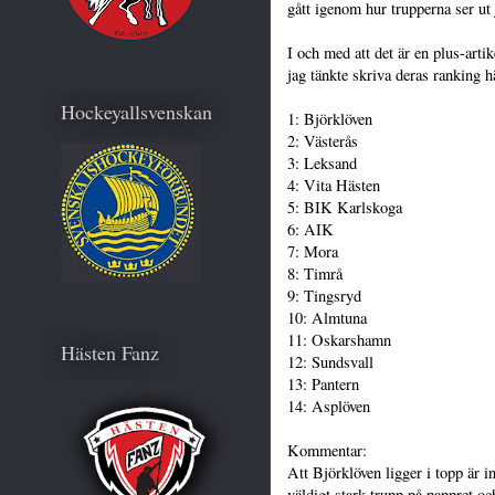
gått igenom hur trupperna ser ut 
I och med att det är en plus-arti
jag tänkte skriva deras ranking h
Hockeyallsvenskan
1: Björklöven
2: Västerås
3: Leksand
4: Vita Hästen
5: BIK Karlskoga
6: AIK
7: Mora
8: Timrå
9: Tingsryd
10: Almtuna
11: Oskarshamn
Hästen Fanz
12: Sundsvall
13: Pantern
14: Asplöven
Kommentar:
Att Björklöven ligger i topp är i
väldigt stark trupp på pappret och