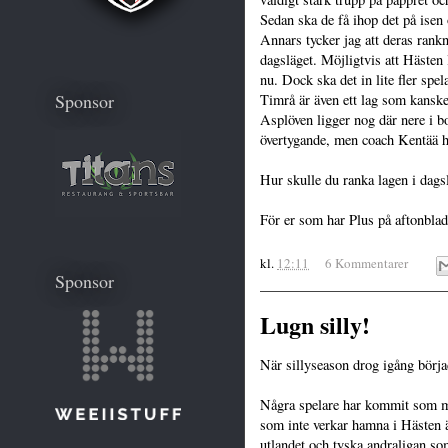
Sedan ska de få ihop det på isen
Annars tycker jag att deras rankn
dagsläget. Möjligtvis att Hästen 
nu. Dock ska det in lite fler spel
Sponsor
Timrå är även ett lag som kanske
Asplöven ligger nog där nere i bot
övertygande, men coach Kentää har
Hur skulle du ranka lagen i dags
För er som har Plus på aftonblad
kl.
12:11
6 Kommentarer
Sponsor
Lugn silly!
När sillyseason drog igång börjad
Några spelare har kommit som man
som inte verkar hamna i Hästen ä
utlandet och tyska andraligan som