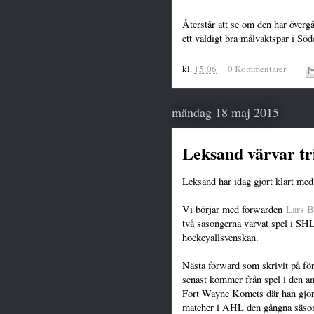
Återstår att se om den här övergå
ett väldigt bra målvaktspar i Sö
kl.
15:06
0 Kommentarer
måndag 18 maj 2015
Leksand värvar tr
Leksand har idag gjort klart med 
Vi börjar med forwarden
Lars 
två säsongerna varvat spel i SHL
hockeyallsvenskan.
Nästa forward som skrivit på f
senast kommer från spel i den a
Fort Wayne Komets där han gjor
matcher i AHL den gångna säso