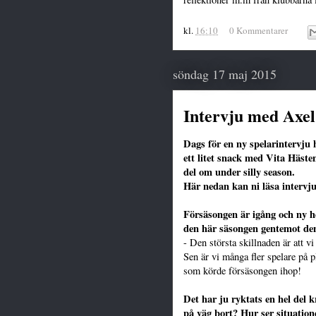
kl.
16:10
0 Kommentarer
söndag 17 maj 2015
Intervju med Axel
Dags för en ny spelarintervju 
ett litet snack med Vita Häst
del om under silly season.
Här nedan kan ni läsa intervj
Försäsongen är igång och ny h
den här säsongen gentemot de
- Den största skillnaden är att v
Sen är vi många fler spelare på p
som körde försäsongen ihop!
Det har ju ryktats en hel del k
på väg bort? Hur ser situation