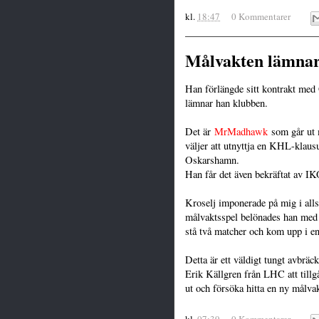
kl.
18:47
0 Kommentarer
Målvakten lämnar
Han förlängde sitt kontrakt me
lämnar han klubben.
Det är
MrMadhawk
som går ut 
väljer att utnyttja en KHL-klau
Oskarshamn.
Han får det även bekräftat av IK
Kroselj imponerade på mig i all
målvaktsspel belönades han med e
stå två matcher och kom upp i e
Detta är ett väldigt tungt avbrä
Erik Källgren från LHC att tillg
ut och försöka hitta en ny målvak
kl.
07:39
0 Kommentarer