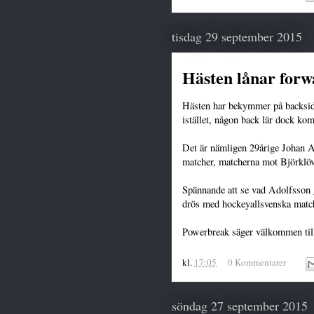
tisdag 29 september 2015
Hästen lånar forw
Hästen har bekymmer på backsid
istället, någon back lär dock ko
Det är nämligen 29årige Johan Ad
matcher, matcherna mot Björklö
Spännande att se vad Adolfsson 
drös med hockeyallsvenska matc
Powerbreak säger välkommen til
kl.
17:05
0 Kommentarer
söndag 27 september 2015