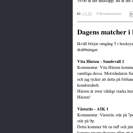
19.00 är det nedsläpp, nu är det
kl.
13:24
0 Kommentarer
Dagens matcher i 
Ikväll börjar omgång 5 i hockeya
drabbningar:
Vita Hästen - Sundsvall 1
Kommentar: Vita Hästen kommer 
samtliga dessa. Motståndaren S
och jag tycker att detta på förh
komfortabelt.
Hästen är även väldigt starka he
Hästen!
Västerås - AIK 1
Kommentar: Västerås står på 7p
står på 9p.
Detta kommer bli en tuff och jä
komma revanschsugna efter att 