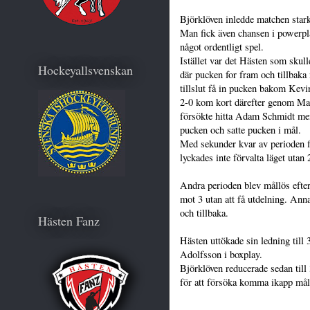
Björklöven inledde matchen stark
Man fick även chansen i powerpla
något ordentligt spel.
Istället var det Hästen som skull
Hockeyallsvenskan
där pucken for fram och tillbak
tillslut få in pucken bakom Kev
2-0 kom kort därefter genom Ma
försökte hitta Adam Schmidt m
pucken och satte pucken i mål.
Med sekunder kvar av perioden 
lyckades inte förvalta läget utan
Andra perioden blev mållös efter
mot 3 utan att få utdelning. Ann
och tillbaka.
Hästen Fanz
Hästen uttökade sin ledning till 
Adolfsson i boxplay.
Björklöven reducerade sedan til
för att försöka komma ikapp mål
----