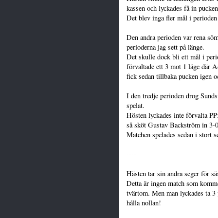
kassen och lyckades få in pucken
Det blev inga fler mål i perioden
Den andra perioden var rena sömn
perioderna jag sett på länge.
Det skulle dock bli ett mål i pe
förvaltade ett 3 mot 1 läge där
fick sedan tillbaka pucken igen 
I den tredje perioden drog Sundsv
spelat.
Hösten lyckades inte förvalta PP:
så sköt Gustav Backström in 3-0 
Matchen spelades sedan i stort se
----
Hästen tar sin andra seger för 
Detta är ingen match som kommer 
tvärtom. Men man lyckades ta 3 p
hålla nollan!