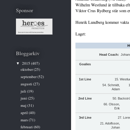
Wilhelm Westlund är tillbaka eft
Sponsor
Viktor Crus Rydberg står som ex
Henrik Lundberg kommer vakta 
Laget:
H
Bloggarkiv
Head Coach:
Johans
2015
(407)
▼
Goalies
oktober
(25)
september
(52)
1st Line
15. Westlu
augusti
(27)
54. Schmidt,
Adam
juli
(19)
juni
(25)
2nd Line
50. Backstr
66. Olsson,
maj
(31)
Erik
april
(40)
3rd Line
27. Lore
mars
(71)
21. Adolfsson,
februari
(60)
Johan