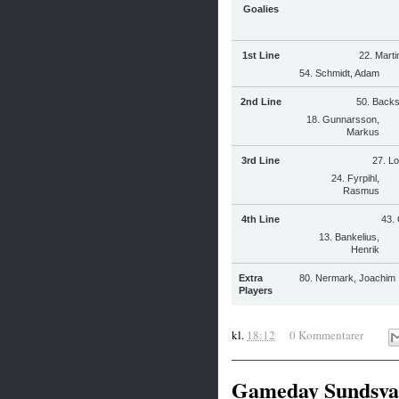
Goalies
1st Line
22. Marti
54. Schmidt, Adam
2nd Line
50. Back
18. Gunnarsson,
Markus
3rd Line
27. Lo
24. Fyrpihl,
Rasmus
4th Line
43. 
13. Bankelius,
Henrik
Extra
80. Nermark, Joachim
Players
kl.
18:12
0 Kommentarer
Gameday Sundsva