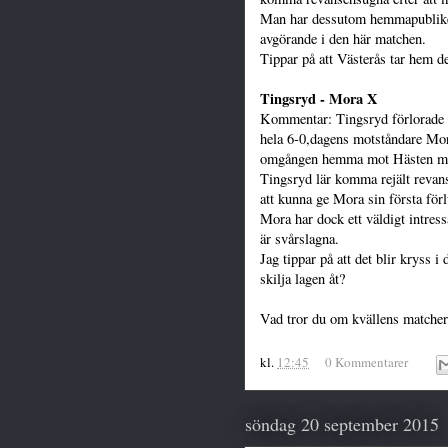
Man har dessutom hemmapubliken 
avgörande i den här matchen.
Tippar på att Västerås tar hem d
Tingsryd - Mora X
Kommentar: Tingsryd förlorade 
hela 6-0,dagens motståndare Mora
omgången hemma mot Hästen me
Tingsryd lär komma rejält revans
att kunna ge Mora sin första för
Mora har dock ett väldigt intress
är svårslagna.
Jag tippar på att det blir kryss 
skilja lagen åt?
Vad tror du om kvällens matcher
kl.
12:45
0 Kommentarer
söndag 20 september 2015