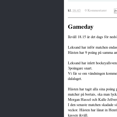
kl.
16:43
0 Kommentarer
Gameday
Ikväll 18.15 är det dags för ned
Leksand har inför matchen endas
Hästen har 9 poäng på samma an
Leksand har inlett hockeyallsven
3poängare snart.
Vi får se om vändningen kommer 
dalalaget.
Hästen har tagit alla sina poän
matcher på bortais, ska man lyck
Morgan Hassel och Kalle Jellvert
I den senaste matchen skadade si
veckor. Hästen har lånat in Hen
kassen ikväll.