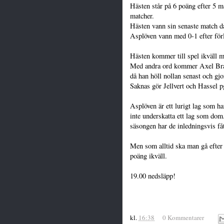
Hästen står på 6 poäng efter 5 
matcher.
Hästen vann sin senaste match 
Asplöven vann med 0-1 efter fö
Hästen kommer till spel ikväll 
Med andra ord kommer Axel Brage
då han höll nollan senast och gjo
Saknas gör Jellvert och Hassel 
Asplöven är ett lurigt lag som h
inte underskatta ett lag som dom.
säsongen har de inledningsvis fått
Men som alltid ska man gå efter 
poäng ikväll.
19.00 nedsläpp!
kl.
16:38
0 Kommentarer