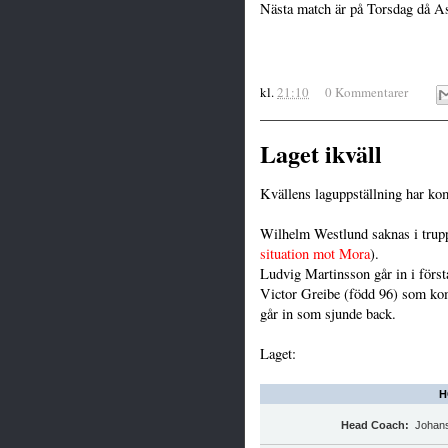
Nästa match är på Torsdag då A
kl.
21:10
0 Kommentarer
Laget ikväll
Kvällens laguppställning har ko
Wilhelm Westlund saknas i trupp
situation mot Mora
).
Ludvig Martinsson går in i först
Victor Greibe (född 96) som kom
går in som sjunde back.
Laget:
H
Head Coach:
Johans