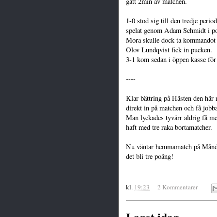
gått 2min av matchen.
1-0 stod sig till den tredje peri
spelat genom Adam Schmidt i p
Mora skulle dock ta kommandot 
Olov Lundqvist fick in pucken.
3-1 kom sedan i öppen kasse fö
----
Klar bättring på Hästen den här 
direkt in på matchen och få jobb
Man lyckades tyvärr aldrig få m
haft med tre raka bortamatcher.
Nu väntar hemmamatch på Månda
det bli tre poäng!
kl.
19:23
2 Kommentarer
Laget idag