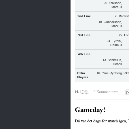
20. Eriksson,
Marcus
2nd Line
50. Backs
18. Gunnarsson,
Markus
3rd Line
27. Lor
24. Fyrpihl,
Rasmus
4th Line
13. Bankelius,
Henrik
Extra
16. Crus-Rydberg, Vik
Players
kl.
17:51
0 Kommentarer
Gameday!
Då var det dags för match igen,