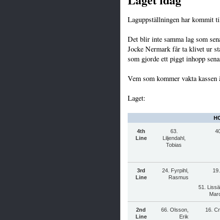
Laguppställningen har kommit t
Det blir inte samma lag som sen
Jocke Nermark får ta klivet ur st
som gjorde ett piggt inhopp sen
Vem som kommer vakta kassen är 
Laget:
HC
4th
63.
40
Line
Liljendahl,
Tobias
3rd
24. Fyrpihl,
19
Line
Rasmus
51. Liss
Mar
2nd
66. Olsson,
16. C
Line
Erik