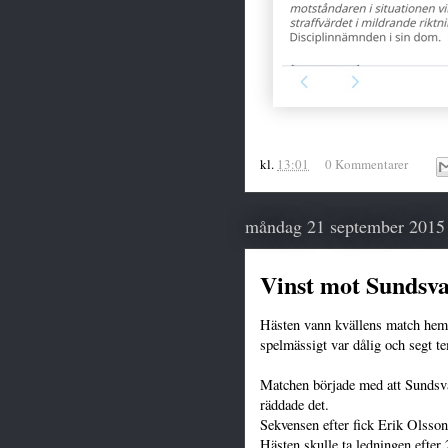
kl.
13:01
0 Kommentarer
måndag 21 september 2015
Vinst mot Sundsva
Hästen vann kvällens match he
spelmässigt var dålig och segt t
Matchen började med att Sundsva
räddade det.
Sekvensen efter fick Erik Olsson 
Hästen skulle ta ledningen efter