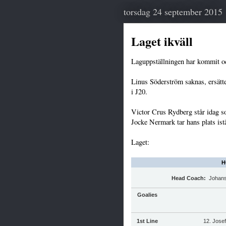
torsdag 24 september 2015
Laget ikväll
Laguppställningen har kommit oc
Linus Söderström saknas, ersätt
i J20.
Victor Crus Rydberg står idag s
Jocke Nermark tar hans plats istä
Laget:
H
Head Coach:
Johans
Goalies
1st Line
12. Josef