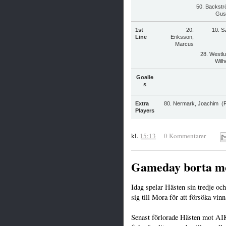
50. Backstr
Gus
1st
20.
10. S
Line
Eriksson,
Marcus
28. Westlu
Wilh
Goalie
s
Extra
80. Nermark, Joachim 
Players
kl.
15:13
0 Kommentarer
Gameday borta m
Idag spelar Hästen sin tredje oc
sig till Mora för att försöka vin
Senast förlorade Hästen mot AIK