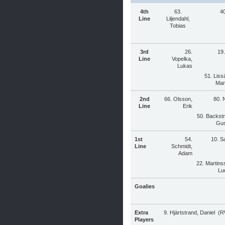
4th
63.
40
Line
Liljendahl,
Tobias
3rd
26.
19
Line
Vopelka,
Lukas
51. Liss
Mar
2nd
66. Olsson,
80. 
Line
Erik
50. Backst
Gus
1st
54.
10. S
Line
Schmidt,
Adam
22. Martins
Lu
Goalies
Extra
9. Hjärtstrand, Daniel (
Players