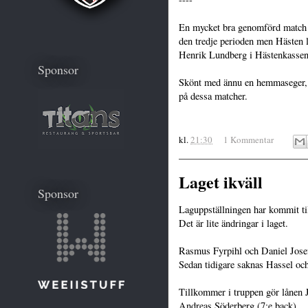
En mycket bra genomförd match a
den tredje perioden men Hästen 
Henrik Lundberg i Hästenkassen 
Sponsor
Skönt med ännu en hemmaseger, 
på dessa matcher.
kl.
21:30
1 Kommentar
Laget ikväll
Sponsor
Laguppställningen har kommit ti
Det är lite ändringar i laget.
Rasmus Fyrpihl och Daniel Jose
Sedan tidigare saknas Hassel och
Tillkommer i truppen gör lånen J
Andreas Söderberg (7:e back).