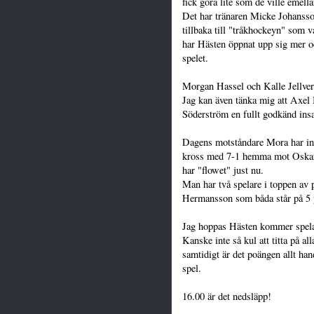
fick göra lite som de ville emella
Det har tränaren Micke Johansson
tillbaka till "tråkhockeyn" som 
har Hästen öppnat upp sig mer och
spelet.
Morgan Hassel och Kalle Jellvert
Jag kan även tänka mig att Axel 
Söderström en fullt godkänd insa
Dagens motståndare Mora har inle
kross med 7-1 hemma mot Oskars
har "flowet" just nu.
Man har två spelare i toppen av 
Hermansson som båda står på 5 p
Jag hoppas Hästen kommer spela t
Kanske inte så kul att titta på 
samtidigt är det poängen allt ha
spel.
16.00 är det nedsläpp!