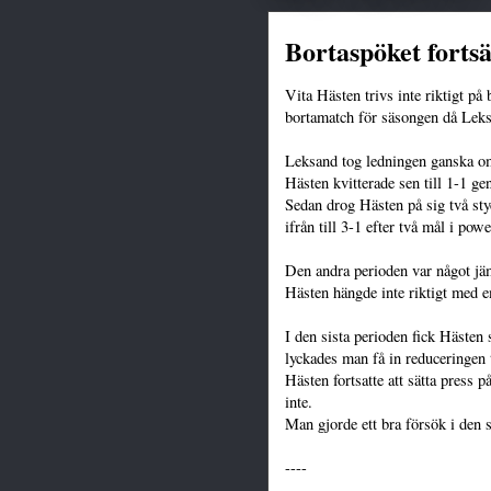
Bortaspöket fortsä
Vita Hästen trivs inte riktigt på 
bortamatch för säsongen då Lek
Leksand tog ledningen ganska om
Hästen kvitterade sen till 1-1 g
Sedan drog Hästen på sig två st
ifrån till 3-1 efter två mål i powe
Den andra perioden var något jä
Hästen hängde inte riktigt med 
I den sista perioden fick Hästen 
lyckades man få in reduceringen 
Hästen fortsatte att sätta press p
inte.
Man gjorde ett bra försök i den s
----