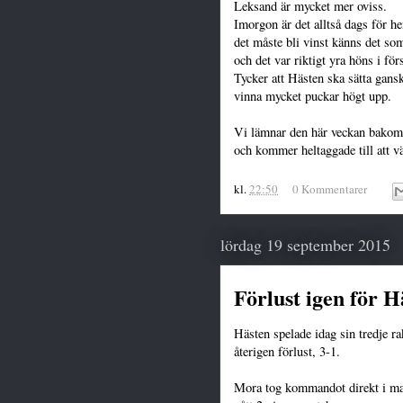
Leksand är mycket mer oviss.
Imorgon är det alltså dags för 
det måste bli vinst känns det so
och det var riktigt yra höns i fö
Tycker att Hästen ska sätta gans
vinna mycket puckar högt upp.
Vi lämnar den här veckan bakom 
och kommer heltaggade till att v
kl.
22:50
0 Kommentarer
lördag 19 september 2015
Förlust igen för H
Hästen spelade idag sin tredje 
återigen förlust, 3-1.
Mora tog kommandot direkt i mat