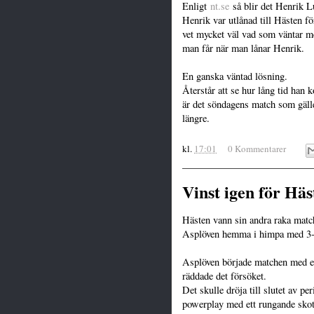
Enligt
nt.se
så blir det Henrik L
Henrik var utlånad till Hästen f
vet mycket väl vad som väntar m
man får när man lånar Henrik.
En ganska väntad lösning.
Återstår att se hur lång tid han 
är det söndagens match som gälle
längre.
kl.
17:01
0 Kommentarer
Vinst igen för Häs
Hästen vann sin andra raka matc
Asplöven hemma i himpa med 3-0
Asplöven började matchen med e
räddade det försöket.
Det skulle dröja till slutet av 
powerplay med ett rungande skot