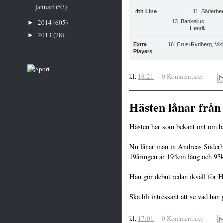
januari
(57)
4th Line
11. Söderbe
2014
(605)
13. Bankelius,
►
Henrik
2013
(78)
►
Extra
16. Crus-Rydberg, Vik
Players
kl.
18:21
0 Kommentarer
Hästen lånar frå
Hästen har som bekant ont om bac
Nu lånar man in Andreas Söderbe
19åringen är 194cm lång och 93k
Han gör debut redan ikväll för 
Ska bli intressant att se vad han 
kl.
17:01
0 Kommentarer