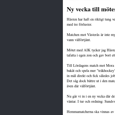
Ny vecka till möte
Hästen har haft en riktigt tung 
med tre förluster.
Matchen mot Västerås är inte myc
vann välförtjänt.
Mötet med AIK tycker jag Hästen
tafatta i egen zon och gav bort e
Till Lördagens match mot Mora så
bakåt och spela mer "tråkhockey
in mål direkt och fick således jo
Det såg dock bättre ut i den ma
även där välförtjänt.
Nu går vi in i en ny vecka där 
väntar. I tur och ordning: Sunds
Hemmamatcherna ska vinnas av 