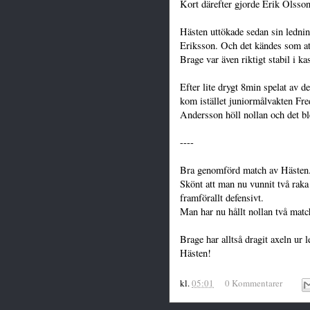
Kort därefter gjorde Erik Olsson
Hästen uttökade sedan sin ledni
Eriksson. Och det kändes som at
Brage var även riktigt stabil i ka
Efter lite drygt 8min spelat av 
kom istället juniormålvakten Fr
Andersson höll nollan och det bl
----
Bra genomförd match av Hästen
Skönt att man nu vunnit två raka 
framförallt defensivt.
Man har nu hållt nollan två matche
Brage har alltså dragit axeln ur 
Hästen!
kl.
05:01
0 Kommentarer