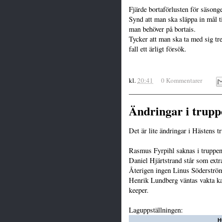
Fjärde bortaförlusten för säsong
Synd att man ska släppa in mål ti
man behöver på bortais.
Tycker att man ska ta med sig tr
fall ett ärligt försök.
kl.
20:41
0 Kommentarer
Ändringar i trupp
Det är lite ändringar i Hästens 
Rasmus Fyrpihl saknas i truppen
Daniel Hjärtstrand står som extr
Återigen ingen Linus Söderström 
Henrik Lundberg väntas vakta ka
keeper.
Laguppställningen:
H