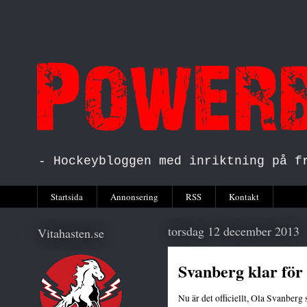
- Hockeybloggen med inriktning på f
Startsida
Annonsering
RSS
Kontakt
torsdag 12 december 2013
Vitahasten.se
Svanberg klar för 
Nu är det officiellt, Ola Svanberg 