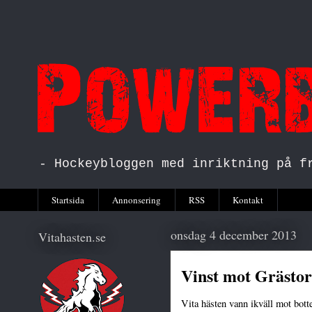
- Hockeybloggen med inriktning på f
Startsida
Annonsering
RSS
Kontakt
onsdag 4 december 2013
Vitahasten.se
Vinst mot Grästo
Vita hästen vann ikväll mot bot