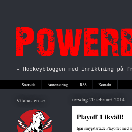
- Hockeybloggen med inriktning på f
Startsida
Annonsering
RSS
Kontakt
torsdag 20 februari 2014
Vitahasten.se
Playoff 1 ikväll!
Igår smygstartade Playoffet med 