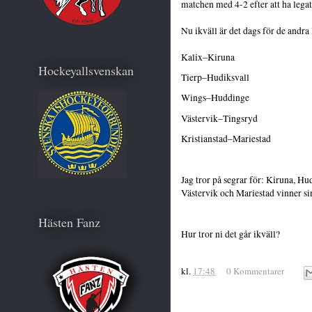
matchen med 4-2 efter att ha lega
Nu ikväll är det dags för de andra 
Kalix–Kiruna
Hockeyallsvenskan
Tierp–Hudiksvall
Wings–Huddinge
Västervik–Tingsryd
Kristianstad–Mariestad
Jag tror på segrar för: Kiruna, H
Västervik och Mariestad vinner si
Hästen Fanz
Hur tror ni det går ikväll?
kl.
17:48
0 Kommentarer