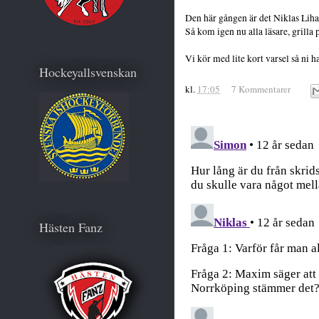
Den här gången är det Niklas Lihag
Så kom igen nu alla läsare, grilla 
Vi kör med lite kort varsel så ni h
Hockeyallsvenskan
kl.
17:05
7 Kommentarer
Hästen Fanz