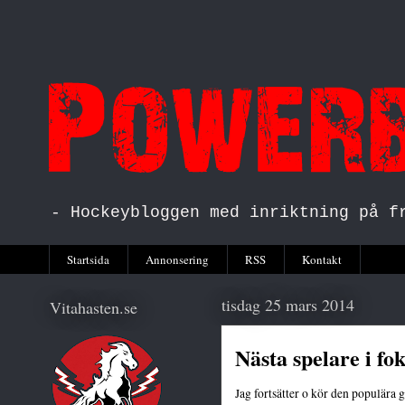
- Hockeybloggen med inriktning på f
Startsida
Annonsering
RSS
Kontakt
tisdag 25 mars 2014
Vitahasten.se
Nästa spelare i fo
Jag fortsätter o kör den populära 