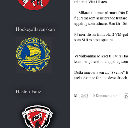
tränare i Vita Hästen.
Mikael kommer närmast från Dj
figurerat som assisterande tränare
uppdrag som tränare. Han får förtr
Hockeyallsvenskan
På meritlistan finns bla. 2 VM-gu
som SHL:s bästa spelare.
Vi välkomnar Mikael till Vita Hä
kommer göra ett bra uppdrag som 
Detta innebär även att "Svenne" E
tacka Svenne för alla dessa år oc
Hästen Fanz
kl.
18:03
0 Kommentarer