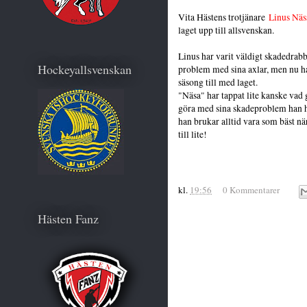
Vita Hästens trotjänare
Linus Näs
laget upp till allsvenskan.
Linus har varit väldigt skadedrabb
Hockeyallsvenskan
problem med sina axlar, men nu har
säsong till med laget.
"Näsa" har tappat lite kanske vad
göra med sina skadeproblem han h
han brukar alltid vara som bäst nä
till lite!
kl.
19:56
0 Kommentarer
Hästen Fanz