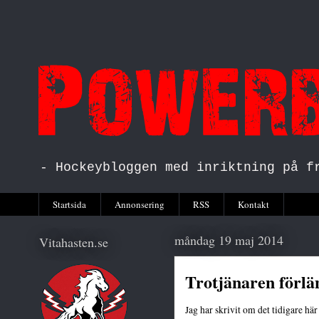
- Hockeybloggen med inriktning på f
Startsida
Annonsering
RSS
Kontakt
måndag 19 maj 2014
Vitahasten.se
Trotjänaren förlä
Jag har skrivit om det tidigare här