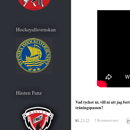
Hockeyallsvenskan
Hästen Fanz
Vad tycker ni, vill ni att jag fo
träningspassen?
kl.
23:25
2 Kommentarer