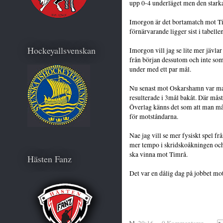
upp 0-4 underläget men den starka
Imorgon är det bortamatch mot Ti
förnärvarande ligger sist i tabellen
Hockeyallsvenskan
Imorgon vill jag se lite mer jävl
från början dessutom och inte som
under med ett par mål.
Nu senast mot Oskarshamn var man 
resulterade i 3mål bakåt. Där måste
Överlag känns det som att man mås
för motståndarna.
Nae jag vill se mer fysiskt spel f
mer tempo i skridskoåkningen oc
ska vinna mot Timrå.
Hästen Fanz
Det var en dålig dag på jobbet mot
kl.
20:16
0 Kommentarer