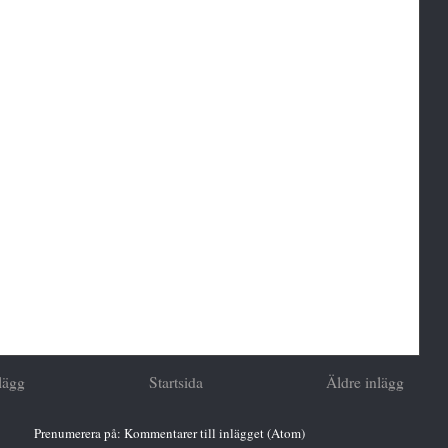
lägg
Startsida
Äldre inlägg
Prenumerera på:
Kommentarer till inlägget (Atom)