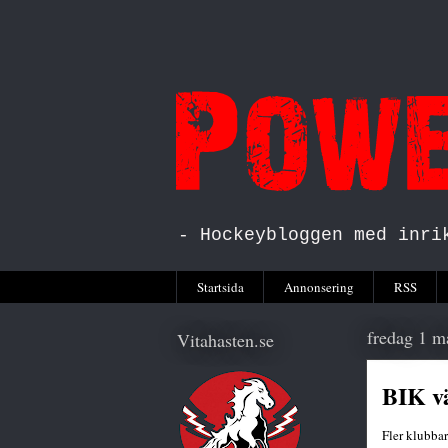
- Hockeybloggen med inri
Startsida
Annonsering
RSS
fredag 1 m
Vitahasten.se
BIK v
Fler klubbar