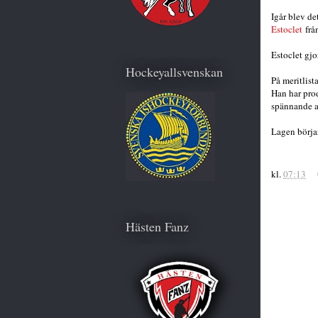
Igår blev de
Estoclet
frå
Estoclet gj
Hockeyallsvenskan
På meritlist
Han har prod
spännande at
Lagen börjar
kl.
07:13
Hästen Fanz