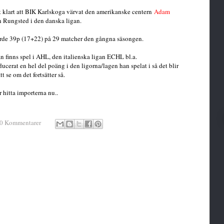
t klart att BIK Karlskoga värvat den amerikanske centern
Adam
n Rungsted i den danska ligan.
orde 39p (17+22) på 29 matcher den gångna säsongen.
an finns spel i AHL, den italienska ligan ECHL bl.a.
ucerat en hel del poäng i den ligorna/lagen han spelat i så det blir
t se om det fortsätter så.
 hitta importerna nu..
0 Kommentarer