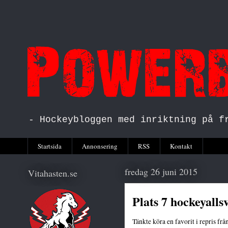
- Hockeybloggen med inriktning på f
Startsida
Annonsering
RSS
Kontakt
fredag 26 juni 2015
Vitahasten.se
Plats 7 hockeyalls
Tänkte köra en favorit i repris frå