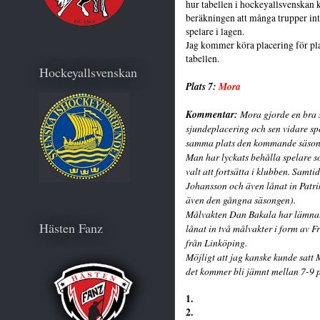
hur tabellen i hockeyallsvenskan 
beräkningen att många trupper int
spelare i lagen.
Jag kommer köra placering för plac
tabellen.
Hockeyallsvenskan
Plats 7:
Mora
Kommentar:
Mora gjorde en bra
sjundeplacering och sen vidare spe
samma plats den kommande säsonge
Man har lyckats behålla spelare s
valt att fortsätta i klubben. Samti
Johansson och även lånat in Patri
även den gångna säsongen).
Målvakten Dan Bakala har lämnat 
Hästen Fanz
lånat in två målvakter i form av 
från Linköping.
Möjligt att jag kanske kunde satt
det kommer bli jämnt mellan 7-9 p
1.
2.