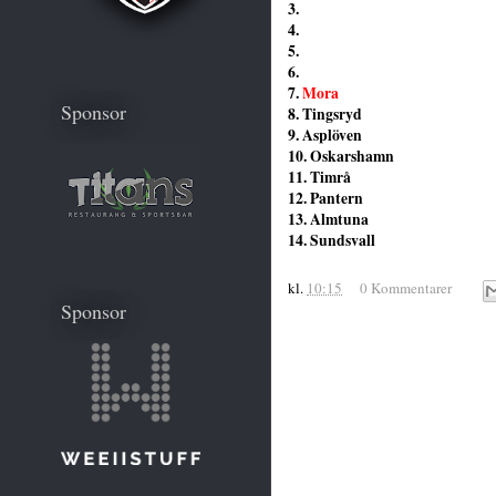
3.
4.
5.
6.
7.
Mora
Sponsor
8. Tingsryd
9. Asplöven
10. Oskarshamn
11. Timrå
12. Pantern
13. Almtuna
14. Sundsvall
kl.
10:15
0 Kommentarer
Sponsor