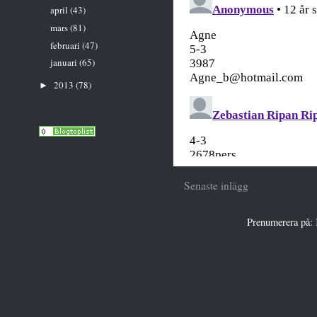
april
(43)
mars
(81)
februari
(47)
januari
(65)
2013
(78)
►
Senaste inlägg
Prenumerera på: