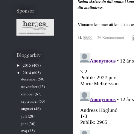
Sedan skriver du ditt namn i komm
din mailadress.
Sponsor
Vinnaren kommer att kontaktas av
kl.
00:00
26 Kommentarer
Bloggarkiv
2015
(407)
►
2014
(605)
▼
december
(59)
november
(45)
oktober
(67)
september
(53)
augusti
(46)
juli
(28)
juni
(36)
maj
(35)