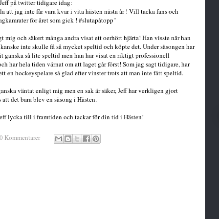
Jeff på twitter tidigare idag:
 att jag inte får vara kvar i vita hästen nästa år ! Vill tacka fans och
lagkamrater för året som gick ! #slutapåtopp"
igt mig och säkert många andra visat ett oerhört hjärta! Han visste när han
kanske inte skulle få så mycket speltid och köpte det. Under säsongen har
vit ganska så lite speltid men han har visat en riktigt professionell
och har hela tiden värnat om att laget går först! Som jag sagt tidigare, har
tt en hockeyspelare så glad efter vinster trots att man inte fått speltid.
ganska väntat enligt mig men en sak är säker, Jeff har verkligen gjort
s att det bara blev en säsong i Hästen.
ff lycka till i framtiden och tackar för din tid i Hästen!
0 Kommentarer