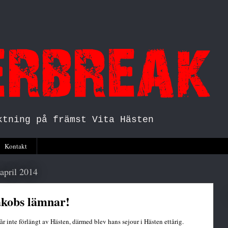
ktning på främst Vita Hästen
Kontakt
 april 2014
akobs lämnar!
får inte förlängt av Hästen, därmed blev hans sejour i Hästen ettårig.