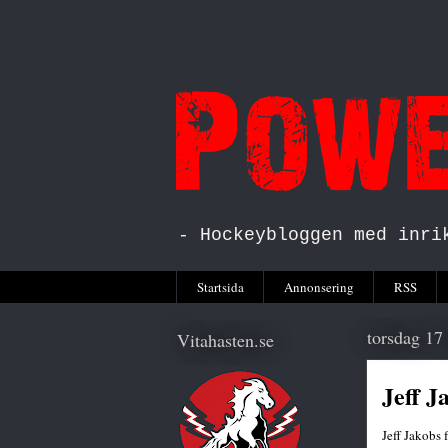
- Hockeybloggen med inri
Startsida
Annonsering
RSS
torsdag 17
Vitahasten.se
Jeff J
Jeff Jakobs 