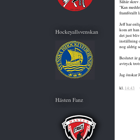
Såhär skrev 
"Kan meddela
framförallt 
Jeff har enl
kom att han 
Hockeyallsvenskan
det just bli
inställning 
nog aldrig se
Beslutet är 
avtryck trot
Jag önskar Je
kl.
14:43
Hästen Fanz