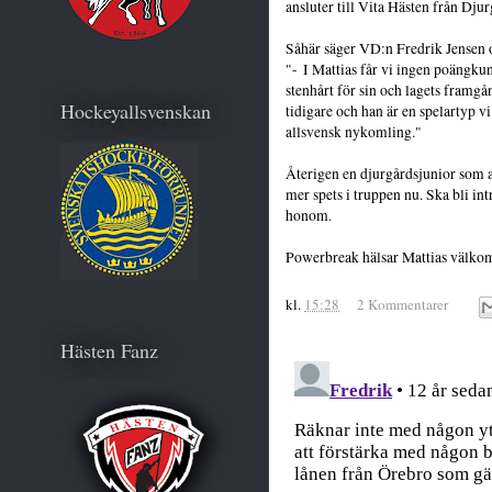
ansluter till Vita Hästen från Dju
Såhär säger VD:n Fredrik Jensen om
"-
I Mattias får vi ingen poängkun
stenhårt för sin och lagets framg
Hockeyallsvenskan
tidigare och han är en spelartyp v
allsvensk nykomling."
Återigen en djurgårdsjunior som an
mer spets i truppen nu. Ska bli int
honom.
Powerbreak hälsar Mattias välkom
kl.
15:28
2 Kommentarer
Hästen Fanz