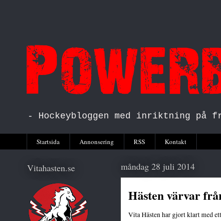
- Hockeybloggen med inriktning på f
Startsida
Annonsering
RSS
Kontakt
måndag 28 juli 2014
Vitahasten.se
Hästen värvar frå
Vita Hästen har gjort klart med e