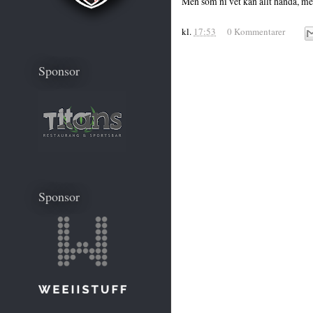
Men som ni vet kan allt hända, men
kl.
17:53
0 Kommentarer
Sponsor
Sponsor