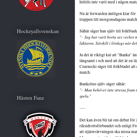
hittills inte varit med i någon mat
Nu är forwarden äntligen klar för
truppen till morgonsdagens matc
Hockeyallsvenskan
Såhär säger han själv till folkblade
"-
Jag har varit borta sex veckor n
läktaren. Särskilt i lördags när de
Ja det är riktigt kul att "Banka" än
långsamt i och med att det är en l
Czarnecki säger till folkbladet at
match.
Bankelius själv säger såhär:
"- Man behöver inte stressa fram n
spela."
Hästen Fanz
----
Det kan även bli tal om debut för 
riksidrottsförbundet och enligt Fre
att stjärnvärvningen ska missa m