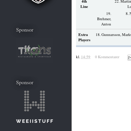
4th
22. Martin
Line
L
19.
8. 
Brehmer,
Anton
Sponsor
Extra
18. Gunnarsson, Mar
Players
kl.
14:59
0 Kommentarer
Sponsor