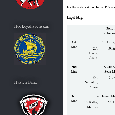
Fortfarande saknas Jocke Peter
Laget idag:
Hockeyallsvenskan
36. Br
35. Jönss
1st
11. Uotila
Line
27.
10. S
Donati,
Justin
2nd
78. Sunn
Line
Sean-M
54.
91. 
Hästen Fanz
Schmidt,
Adam
3rd
6. Hassel, M
Line
40. Kalin,
63. L
Mattias