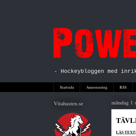
- Hockeybloggen med inri
Startsida
Annonsering
RSS
måndag 1 
Vitahasten.se
TÄVL
LÄS TEXT