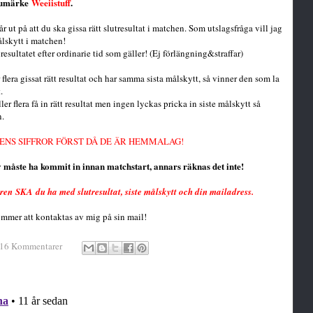
rumärke
Weeiistuff
.
r ut på att du ska gissa rätt slutresultat i matchen. Som utslagsfråga vill jag
ålskytt i matchen!
resultatet efter ordinarie tid som gäller! (Ej förlängning&straffar)
r flera gissat rätt resultat och har samma sista målskytt, så vinner den som la
.
ler flera få in rätt resultat men ingen lyckas pricka in siste målskytt så
n.
ENS SIFFROR FÖRST DÅ DE ÄR HEMMALAG!
v måste ha kommit in innan matchstart, annars räknas det inte!
en SKA du ha med slutresultat, siste målskytt och din mailadress.
mmer att kontaktas av mig på sin mail!
16 Kommentarer