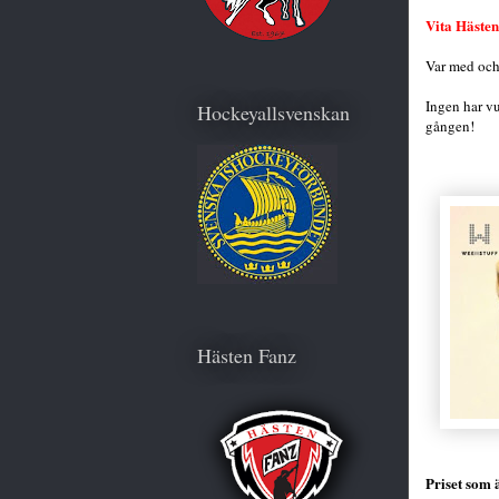
Vita Hästen
Var med och 
Ingen har vu
Hockeyallsvenskan
gången!
Hästen Fanz
Priset som