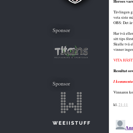
Heroes va
Tävlingen gå
veta siste m
OBS: Det är 
Sponsor
Har två elle
sitt tips först
Skulle två el
vinner inge
VITA HÄST
Resultat os
I kommentar
Sponsor
Vinnaren ko
kl.
21:11