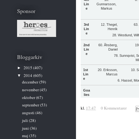
Lin
Gunnarsson,
e
Markus
Sponsor
3rd
12. Thegel,
63.
Lin
Henrik
e
28. Westlund, Wil
2nd
60. Åhsberg,
19
Lin
Daniel
e
Bloggarkiv
78. Sunnqvist, S
Mi
2015
(407)
►
1st
20. Eriksson,
10. 
Lin
Marcus
2014
(605)
▼
e
6. Hassel, Mo
december
(59)
november
(45)
Goa
lies
oktober
(67)
september
(53)
kl.
17:47
0 Kommentarer
augusti
(46)
juli
(28)
juni
(36)
maj
(35)