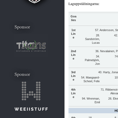
Laguppställningarna:
Goa
lies
Sponsor
1st
57. Andersson, St
Lin
28.
42
e
Sandström,
Lucas
2nd
36. Nevalainen, P
Lin
34.
74
e
Palmebjörk,
Jon
3rd
40. Harty, Jona
Sponsor
Lin
54. Maegaard-
10
e
Scheel, Felix
4th
71. Ribbenstr
Lin
Alexa
e
94. Wrenman,
26. Eke
Emil
HC
4th
18.
8.