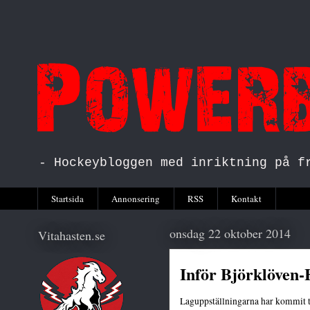
- Hockeybloggen med inriktning på f
Startsida
Annonsering
RSS
Kontakt
onsdag 22 oktober 2014
Vitahasten.se
Inför Björklöven-
Laguppställningarna har kommit t