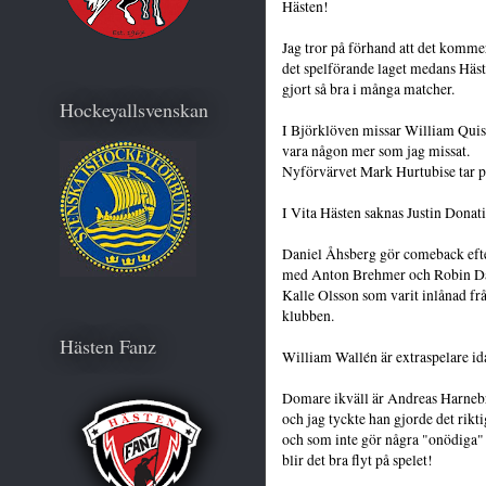
Hästen!
Jag tror på förhand att det komm
det spelförande laget medans Hä
gjort så bra i många matcher.
Hockeyallsvenskan
I Björklöven missar William Qu
vara någon mer som jag missat.
Nyförvärvet Mark Hurtubise tar pla
I Vita Hästen saknas Justin Donat
Daniel Åhsberg gör comeback efter
med Anton Brehmer och Robin D
Kalle Olsson som varit inlånad frå
klubben.
Hästen Fanz
William Wallén är extraspelare id
Domare ikväll är Andreas Harne
och jag tyckte han gjorde det rikti
och som inte gör några "onödiga"
blir det bra flyt på spelet!