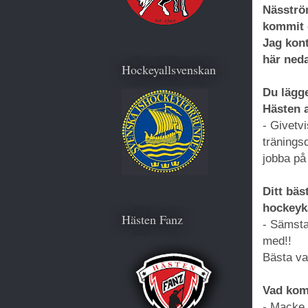
Näsström
kommit 
Jag kont
här ned
Hockeyallsvenskan
Du lägge
Hästen a
- Givetvi
tränings
jobba på
Ditt bäs
hockeyk
Hästen Fanz
- Sämsta 
med!!
Bästa var
Vad kom
- Macke 