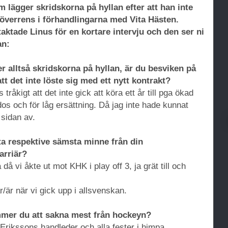
 lägger skridskorna på hyllan efter att han inte
överrens i förhandlingarna med Vita Hästen.
aktade Linus för en kortare intervju och den ser ni
an:
r alltså skridskorna på hyllan, är du besviken på
tt det inte löste sig med ett nytt kontrakt?
s tråkigt att det inte gick att köra ett år till pga ökad
dos och för låg ersättning. Då jag inte hade kunnat
 sidan av.
ta respektive sämsta minne från din
arriär?
då vi åkte ut mot KHK i play off 3, ja grät till och
/är när vi gick upp i allsvenskan.
mer du att sakna mest från hockeyn?
Erikssons handleder och alla fester i himpa.