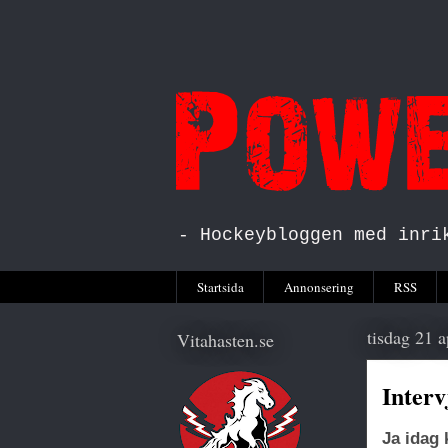
- Hockeybloggen med inri
Startsida
Annonsering
RSS
tisdag 21 a
Vitahasten.se
Inter
Ja idag 