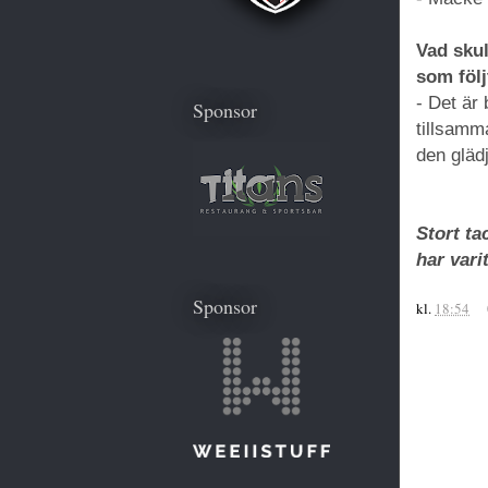
Vad skul
som föl
- Det är 
Sponsor
tillsamm
den glädj
Stort ta
har vari
Sponsor
kl.
18:54