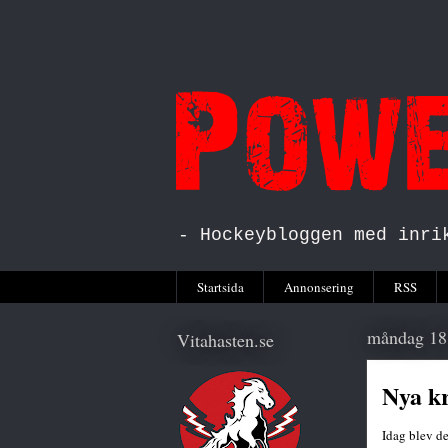
- Hockeybloggen med inri
Startsida
Annonsering
RSS
måndag 18
Vitahasten.se
Nya kr
Idag blev de