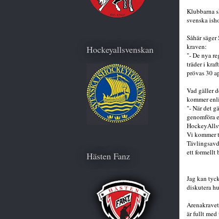
Klubbarna s
svenska ish
Såhär säger
kraven:
Hockeyallsvenskan
"- De nya re
träder i kra
prövas 30 ap
Vad gäller 
kommer enlig
"- När det g
genomföra e
HockeyAlls
Vi kommer ta
Tävlingsavd
ett formellt
Hästen Fanz
Jag kan tycka
diskutera hu
Arenakravet 
är fullt med