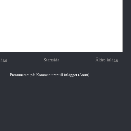
lägg
Startsida
Äldre inlägg
Prenumerera på:
Kommentarer till inlägget (Atom)