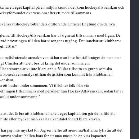
ka ha ett eget kapital på en miljon kronor, det kom hockeyallsvenskan och
ockeyförbundet överrens om efter ett möte tillsammans.
 Svenska Ishockeyförbundets ordförande Christer Englund om de nya
glerna till HockeyAllsvenskan har vi signerat tillsammans med ligan. De
ft vid prövningen till den här säsongens utgång. Det innebär att klubbarna
ril 2016."
de omdiskuterade arenakraven så har man inte fastställt något än men man
t Christer att ta ett beslut kring det under sommaren:
äller arenorna är vi inte klara ännu. Vi ska tillsätta en grupp som ska
n konsekvensanalys utifrån de åsikter som kommit från klubbarna i
venskan.
 ett beslut under sommaren. Vi tillsätter folk från vår
elningen tillsammans med personer från HockeyAllsvenskan, sedan tar vi
 beslut under sommaren."
 att det är bra att klubbarna har ett eget kapital, sen går det alltid att
r lite eller mycket man ska ha i kapitalet för att klara kraven.
har jag inte mycket för. Jag ser hellre att arenorna/hallarna fylls än att det
 tomma stolar i hallen bara för att man måste ha en viss kapacitet.