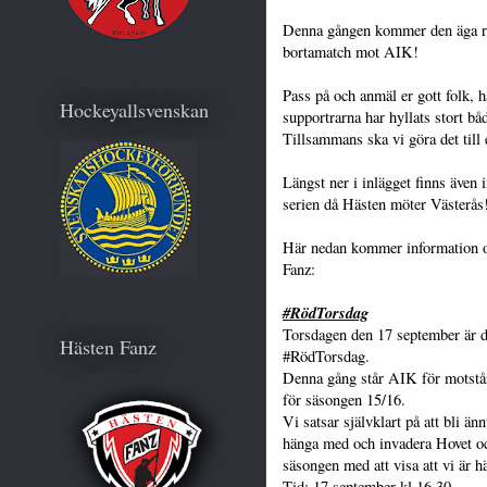
Denna gången kommer den äga ru
bortamatch mot AIK!
Pass på och anmäl er gott folk, ha
Hockeyallsvenskan
supportrarna har hyllats stort bå
Tillsammans ska vi göra det till e
Längst ner i inlägget finns även 
serien då Hästen möter Västerås
Här nedan kommer information o
Fanz:
#RödTorsdag
Torsdagen den 17 september är de
Hästen Fanz
#RödTorsdag.
Denna gång står AIK för motstån
för säsongen 15/16.
Vi satsar självklart på att bli än
hänga med och invadera Hovet och
säsongen med att visa att vi är hä
Tid: 17 september kl.16.30