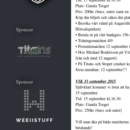
Plats: Gamla Torget
Pris: 200kr (buss, entré samt en
Köp din biljett och säkra din pla
•
Besöka vårt stånd på Augustife
Sponsor
Hörsalsparken)
•
Betala in på vårt bankgiro 15
•
Träningsmatchen 4/9
•
Premiärmatchen 12 september 
•
Hos Michael Bodelsson på Vita
från och med 12 augusti)
•
På Titans och Stopet (endast k
Sista anmälan: 12 september!!!
VIK 15 september 2015
Sponsor
Självklart kommer vi även att ha
15 september.
Tid: 15 september kl.16.30
Plats: Gamla Torget
Pris: 250kr (buss och entré)
Vill man åka på båda matcherna s
betalande!