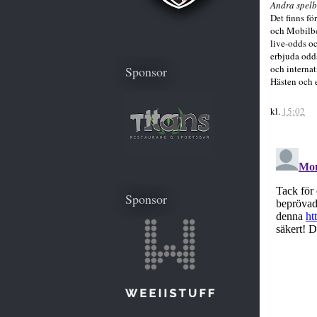
Andra spel
Det finns fö
och Mobilbe
live-odds o
erbjuda odds
och internat
Sponsor
Hästen och e
kl.
15:02
Sponsor