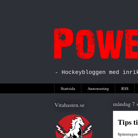
- Hockeybloggen med inri
Startsida
Annonsering
RSS
måndag 7 
Vitahasten.se
Tips t
Spänningen 