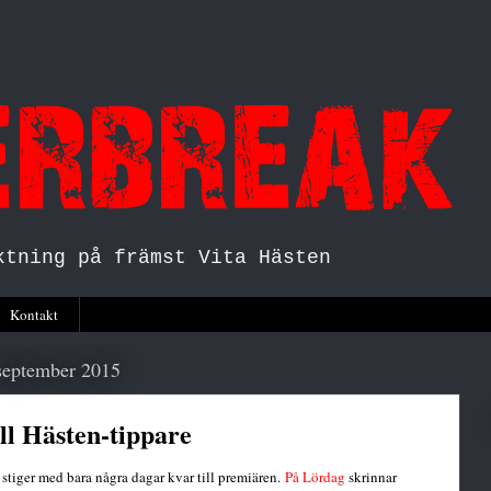
ktning på främst Vita Hästen
Kontakt
september 2015
ill Hästen-tippare
stiger med bara några dagar kvar till premiären.
På Lördag
skrinnar