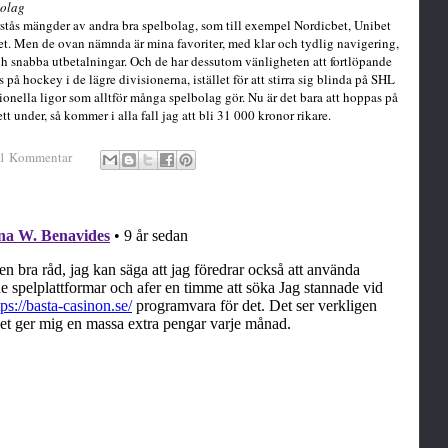
bolag
rstås mängder av andra bra spelbolag, som till exempel Nordicbet, Unibet
t. Men de ovan nämnda är mina favoriter, med klar och tydlig navigering,
ch snabba utbetalningar. Och de har dessutom vänligheten att fortlöpande
 på hockey i de lägre divisionerna, istället för att stirra sig blinda på SHL
ionella ligor som alltför många spelbolag gör. Nu är det bara att hoppas på
tt under, så kommer i alla fall jag att bli 31 000 kronor rikare.
1 Kommentar