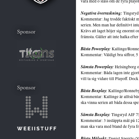
vara med o slåss om de fyra playof
Negativa överraskning:
Tingsryd
Kommentar: Jag trodde faktiskt my
serien. Men man har definitivt inte
Sponsor
Krävs att laget höjer sig enormt 
främsta. Gäller att inte halka efte
Bästa Powerplay:
Kallinge/Ronn
Kommentar: Väldigt bra siffror, 
Sämsta Powerplay:
Helsingborg
Kommentar: Båda lagen inte gjort 
vill ta sig vidare till Playoff. Doc
Sponsor
Bästa Boxplay:
Kallinge/Ronneb
Kommentar: Kallinge är alltså bäs
ska vinna serien att båda dessa sp
Sämsta Boxplay:
Tingsryd AIF 
Kommentar: 3 insläppta mål på 12
man ska vara med bland de fyra frä
Bästa Målvakt:
Daniel Sperrle (