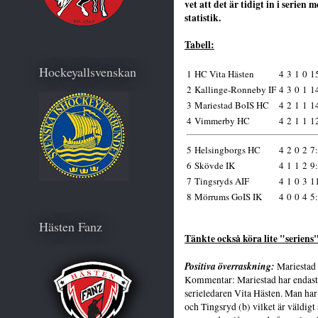
vet att det är tidigt in i serien 
statistik.
Tabell:
Hockeyallsvenskan
1
HC Vita Hästen
4
3
1
0
15
2
Kallinge-Ronneby IF
4
3
0
1
14
3
Mariestad BoIS HC
4
2
1
1
1
4
Vimmerby HC
4
2
1
1
1
5
Helsingborgs HC
4
2
0
2
7:
6
Skövde IK
4
1
1
2
9:
7
Tingsryds AIF
4
1
0
3
11
8
Mörrums GoIS IK
4
0
0
4
5:
Hästen Fanz
Tänkte också köra lite "seriens
Positiva överraskning:
Mariestad
Kommentar: Mariestad har endast
serieledaren Vita Hästen. Man ha
och Tingsryd (b) vilket är väldigt