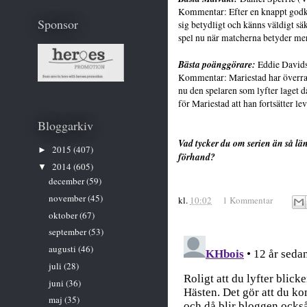
Kommentar: Efter en knappt godkä
Sponsor
sig betydligt och känns väldigt säk
spel nu när matcherna betyder me
Bästa poänggörare:
Eddie David
Kommentar: Mariestad har överras
nu den spelaren som lyfter laget d
för Mariestad att han fortsätter lev
Bloggarkiv
Vad tycker du om serien än så lä
2015
(407)
►
förhand?
2014
(605)
▼
december
(59)
november
(45)
kl.
10:02
1 Kommentar
oktober
(67)
september
(53)
augusti
(46)
juli
(28)
juni
(36)
maj
(35)