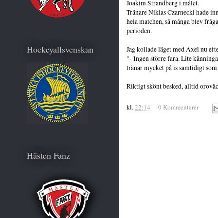
Joakim Strandberg i målet.
Tränare Niklas Czarnecki hade inna
hela matchen, så många blev frågan
perioden.
Hockeyallsvenskan
Jag kollade läget med Axel nu ef
"- Ingen större fara. Lite känninga
tränar mycket på is samtidigt som 
Riktigt skönt besked, alltid orovä
kl.
22:14
0 Kommentarer
Hästen Fanz